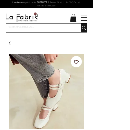
Livraison
en point relais
GRATUITE
& Retour Gratuit dès 60€ d'achat.
Retrait en magasin