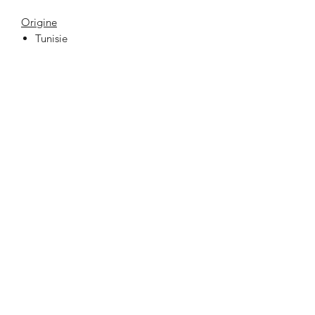
Origine
Tunisie
33 Place Jeanne Hachette
60000 BEAUVAIS
lafabrikbvs@gmail.com
03 44 47 03 75
Ouverture de la boutique et contact
Lundi au Samedi
10h00 - 19h00