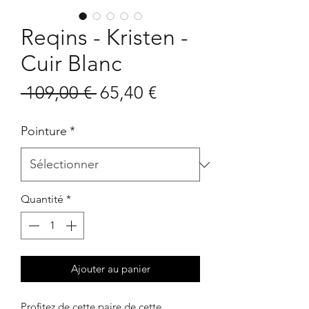
Reqins - Kristen -
Cuir Blanc
Prix
Prix
 109,00 € 
65,40 €
original
promotionnel
Pointure
*
Quantité
*
Ajouter au panier
Profitez de cette paire de cette