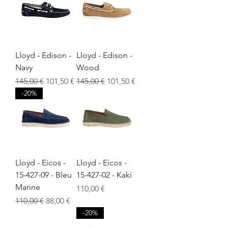
Lloyd - Edison -
Lloyd - Edison -
Navy
Wood
Prix original
Prix promotionnel
Prix original
Prix promotionnel
145,00 €
101,50 €
145,00 €
101,50 €
-20%
Lloyd - Eicos -
Lloyd - Eicos -
15-427-09 - Bleu
15-427-02 - Kaki
Marine
Prix
110,00 €
Prix original
Prix promotionnel
110,00 €
88,00 €
-20%