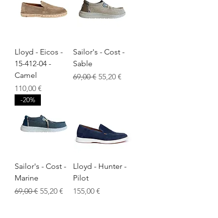
Lloyd - Eicos -
Sailor's - Cost -
15-412-04 -
Sable
Camel
Prix original
Prix promotionnel
69,00 €
55,20 €
Prix
110,00 €
-20%
Sailor's - Cost -
Lloyd - Hunter -
Marine
Pilot
Prix original
Prix promotionnel
Prix
69,00 €
55,20 €
155,00 €