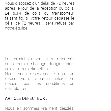
Vous disposez d'un délai de 72 heures
après le jour de la réception du colis.
Le suivi de colis du transporteur
faisant foi, si votre retour dépasse le
délai de 72 heures il sera refusé par
notre équipe.
Les frais de retours sont à la charge du client, vous avez
possibilité de vous faire rembourser ces frais si vous avez
payer par
Paypal
https://www.paypal.com/fr/webapps/mpp/refunded
-returns
. Nous vous conseillons vivement de retourner les
articles par Colissimo afin d'avoir un suivi du colis.
Les produits devront être retournés
dans leurs emballage d'origine ainsi
qu'avec leurs étiquettes.
Nous nous réservons le droit de
refuser votre retour si celui-ci ne
respect pas les conditions de
rétractation.
ARTICLE DEFECTEUX :
Nous en sommes vraiment désolés.