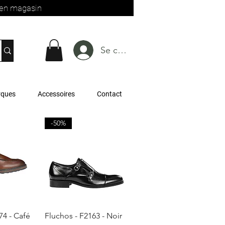
t en magasin
Se connecter
rques
Accessoires
Contact
-50%
apide
Aperçu rapide
74 - Café
Fluchos - F2163 - Noir