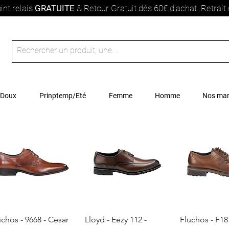
int relais
GRATUITE
& Retour Gratuit dès 60€ d'achat. Retrai
 Doux
Prinptemp/Eté
Femme
Homme
Nos ma
Aperçu rapide
Aperçu rapide
Aperçu r
uchos - 9668 - Cesar
Lloyd - Eezy 112 -
Fluchos - F18