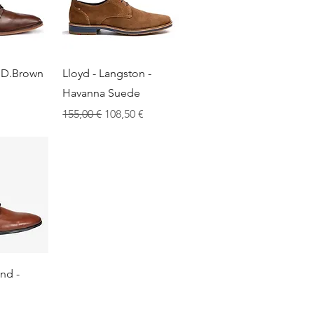
apide
Aperçu rapide
- D.Brown
Lloyd - Langston -
Havanna Suede
Prix original
Prix promotionnel
155,00 €
108,50 €
apide
nd -