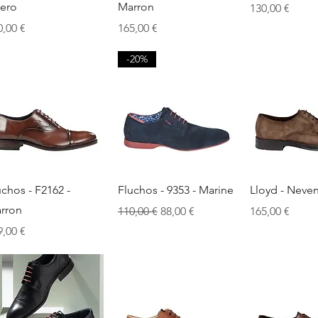
ero
Marron
Prix
130,00 €
x
Prix
0,00 €
165,00 €
-20%
Aperçu rapide
Aperçu rapide
Aperçu r
uchos - F2162 -
Fluchos - 9353 - Marine
Lloyd - Neven
rron
Prix original
Prix promotionnel
Prix
110,00 €
88,00 €
165,00 €
x
9,00 €