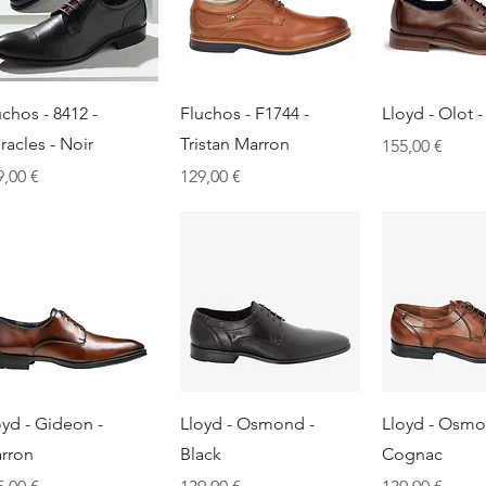
Aperçu rapide
Aperçu rapide
Aperçu r
uchos - 8412 -
Fluchos - F1744 -
Lloyd - Olot 
racles - Noir
Tristan Marron
Prix
155,00 €
x
Prix
9,00 €
129,00 €
Aperçu rapide
Aperçu rapide
Aperçu r
oyd - Gideon -
Lloyd - Osmond -
Lloyd - Osmo
rron
Black
Cognac
x
Prix
Prix