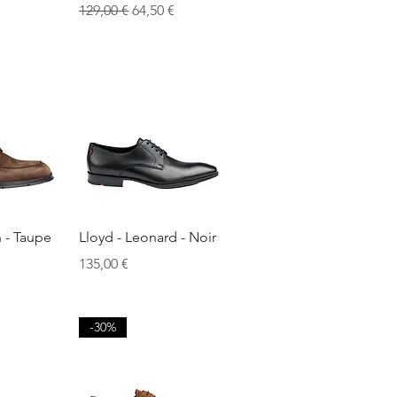
Prix original
Prix promotionnel
129,00 €
64,50 €
apide
Aperçu rapide
 - Taupe
Lloyd - Leonard - Noir
Prix
135,00 €
-30%