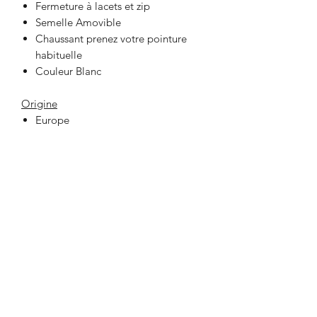
Fermeture à lacets et zip
Semelle Amovible
Chaussant prenez votre pointure
habituelle
Couleur Blanc
Origine
Europe
33 Place Jeanne Hachette
60000 BEAUVAIS
lafabrikbvs@gmail.com
03 44 47 03 75