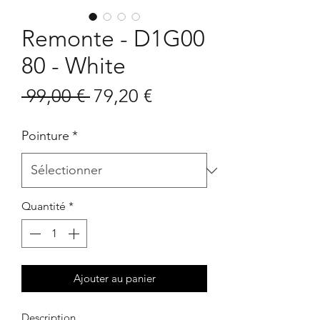
Remonte - D1G00
80 - White
Prix
Prix
 99,00 € 
79,20 €
original
promotionnel
Pointure
*
Quantité
*
Ajouter au panier
Description