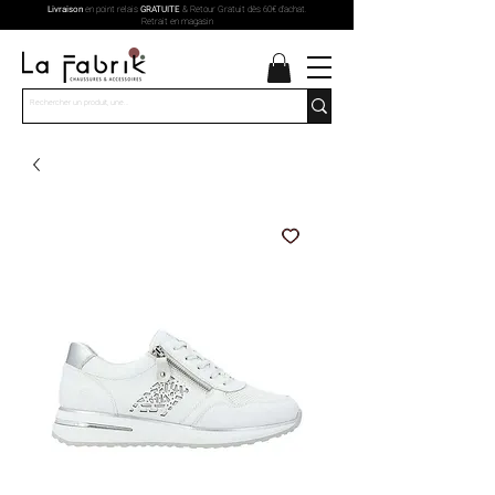
Livraison
en point relais
GRATUITE
& Retour Gratuit dès 60€ d'achat.
Retrait en magasin