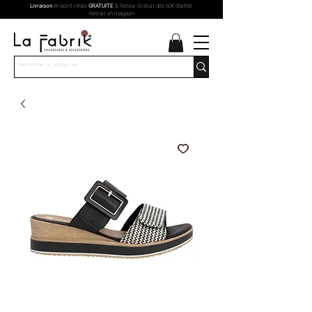
Livraison
en point relais
GRATUITE
& Retour Gratuit dès 60€ d'achat.
Retrait en magasin