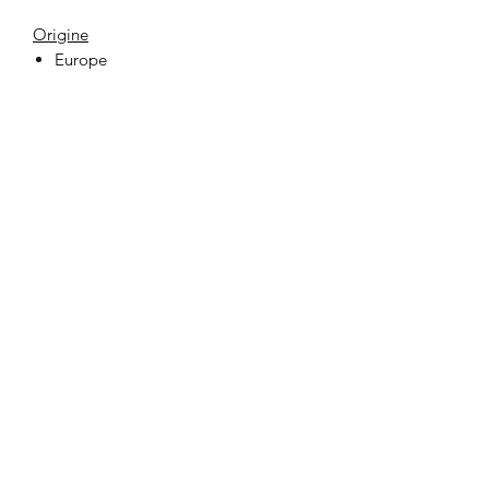
Origine
Europe
33 Place Jeanne Hachette
60000 BEAUVAIS
lafabrikbvs@gmail.com
03 44 47 03 75
Ouverture de la boutique et contact
Lundi au Samedi
10h00 - 19h00