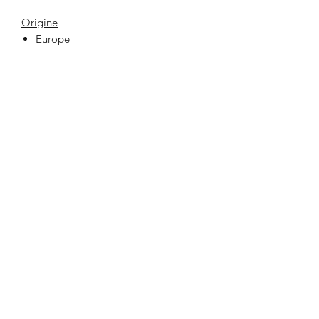
Origine
Europe
33 Place Jeanne Hachette
60000 BEAUVAIS
lafabrikbvs@gmail.com
03 44 47 03 75
Ouverture de la boutique et contact
Lundi au Samedi
10h00 - 19h00