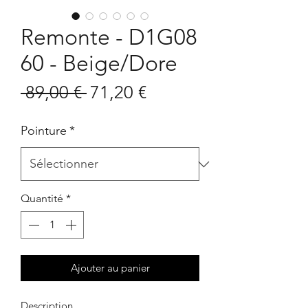
Remonte - D1G08
60 - Beige/Dore
Prix
Prix
 89,00 € 
71,20 €
original
promotionnel
Pointure
*
Quantité
*
Ajouter au panier
Description