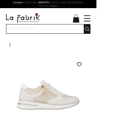
Livraison
en point relais
GRATUITE
& Retour Gratuit dès 60€ d'achat.
Retrait en magasin