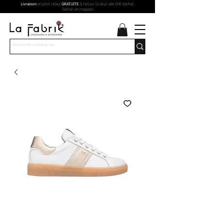
Livraison
en point relais
GRATUITE
& Retour Gratuit dès 60€ d'achat.
Retrait en magasin