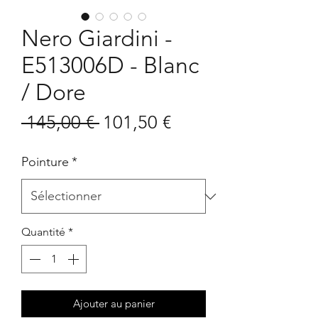
Nero Giardini -
E513006D - Blanc
/ Dore
Prix
Prix
 145,00 € 
101,50 €
original
promotionnel
Pointure
*
Quantité
*
Ajouter au panier