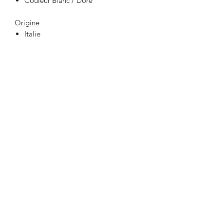
Couleur Blanc / Dore
Origine
Italie
33 Place Jeanne Hachette
60000 BEAUVAIS
lafabrikbvs@gmail.com
03 44 47 03 75
Ouverture de la boutique et contact
Lundi au Samedi
10h00 - 19h00