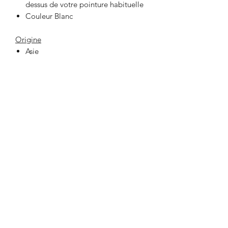
dessus de votre pointure habituelle
Couleur Blanc
Origine
Asie
33 Place Jeanne Hachette
60000 BEAUVAIS
lafabrikbvs@gmail.com
03 44 47 03 75
Ouverture de la boutique et contact
Lundi au Samedi