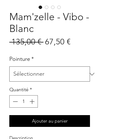
Mam'zelle - Vibo -
Blanc
Prix
Prix
 135,00 € 
67,50 €
original
promotionnel
Pointure
*
Quantité
*
Ajouter au panier
Description