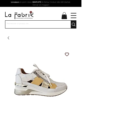
Livraison
en point relais
GRATUITE
& Retour Gratuit dès 60€ d'achat.
Retrait en magasin