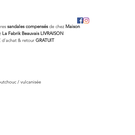
ures
sandales compensés
de chez
Maison
z
La Fabrik Beauvais
LIVRAISON
€ d’achat & retour
GRATUIT
outchouc / vulcanisée