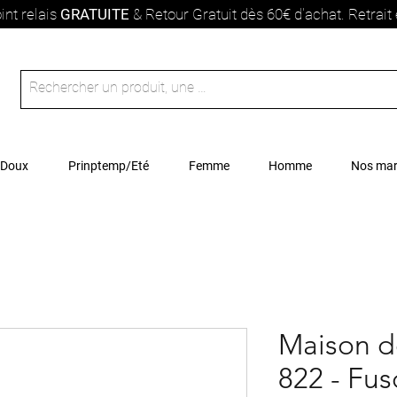
int relais
GRATUITE
& Retour Gratuit dès 60€ d'achat. Retrai
 Doux
Prinptemp/Eté
Femme
Homme
Nos ma
Maison de
822 - Fus