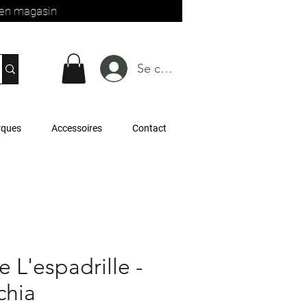
t en magasin
Se connecter
rques
Accessoires
Contact
 L'espadrille -
chia