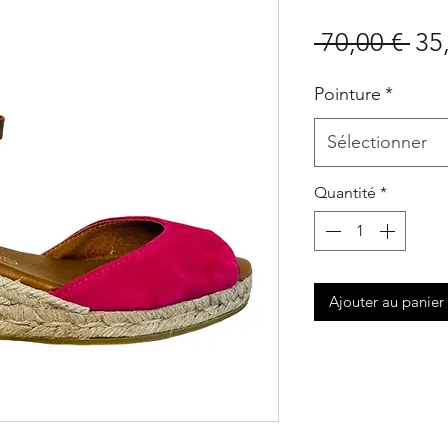
Pri
 70,00 € 
35
ori
Pointure
*
Sélectionner
Quantité
*
Ajouter au panier