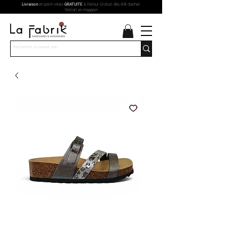
Livraison
en point relais
GRATUITE
& Retour Gratuit dès 60€ d'achat.
Retrait en magasin