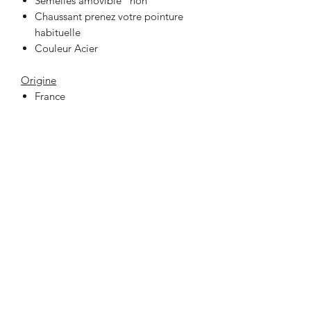
Semelles amovible "non"
Chaussant prenez votre pointure
habituelle
Couleur Acier
Origine
France
33 Place Jeanne Hachette
60000 BEAUVAIS
lafabrikbvs@gmail.com
03 44 47 03 75
Ouverture de la boutique et contact