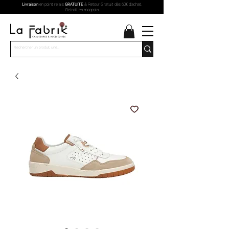
Livraison
en point relais
GRATUITE
& Retour Gratuit dès 60€ d'achat.
Retrait en magasin