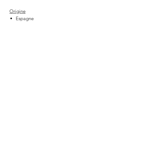
Origine
Espagne
33 Place Jeanne Hachette
60000 BEAUVAIS
lafabrikbvs@gmail.com
03 44 47 03 75
Ouverture de la boutique et contact
Lundi au Samedi
10h00 - 19h00