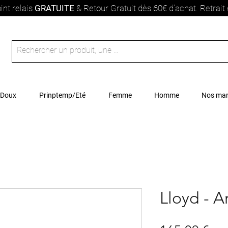
int relais
GRATUITE
& Retour Gratuit dès 60€ d'achat. Retrai
 Doux
Prinptemp/Eté
Femme
Homme
Nos ma
Lloyd - A