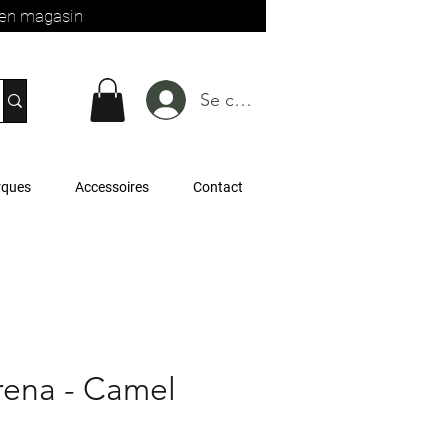
t en magasin
Se connecter
rques
Accessoires
Contact
rena - Camel