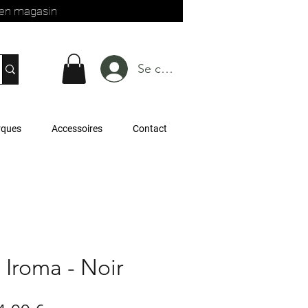
t en magasin
Se connecter
rques
Accessoires
Contact
- Iroma - Noir