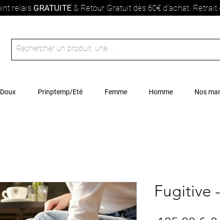
int relais
GRATUITE
& Retour Gratuit dès 60€ d'achat. Retrai
 Doux
Prinptemp/Eté
Femme
Homme
Nos ma
Fugitive 