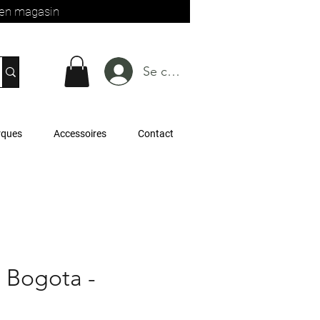
t en magasin
Se connecter
rques
Accessoires
Contact
- Bogota -