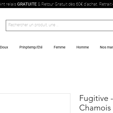
int relais
GRATUITE
& Retour Gratuit dès 60€ d'achat. Retrai
 Doux
Prinptemp/Eté
Femme
Homme
Nos ma
Fugitive 
Chamois