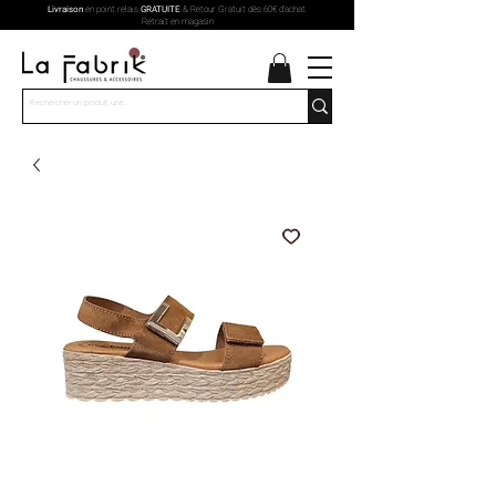
Livraison
en point relais
GRATUITE
& Retour Gratuit dès 60€ d'achat.
Retrait en magasin