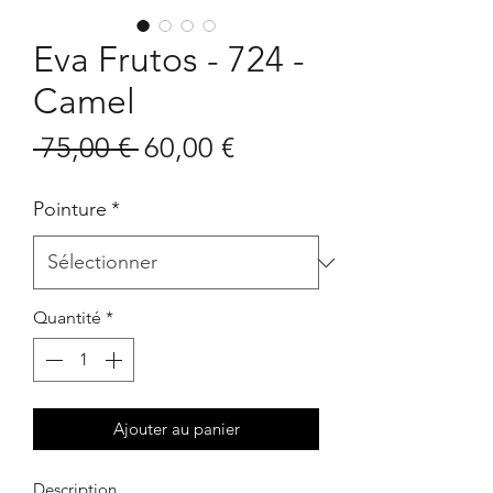
Eva Frutos - 724 -
Camel
Prix
Prix
 75,00 € 
60,00 €
original
promotionnel
Pointure
*
Quantité
*
Ajouter au panier
Description