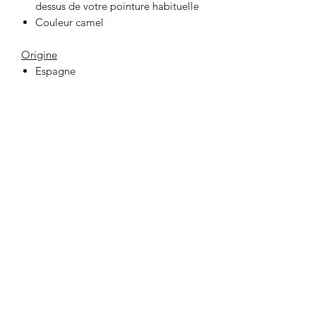
dessus de votre pointure habituelle
Couleur camel
Origine
Espagne
33 Place Jeanne Hachette
60000 BEAUVAIS
lafabrikbvs@gmail.com
03 44 47 03 75
Ouverture de la boutique et contact
Lundi au Samedi