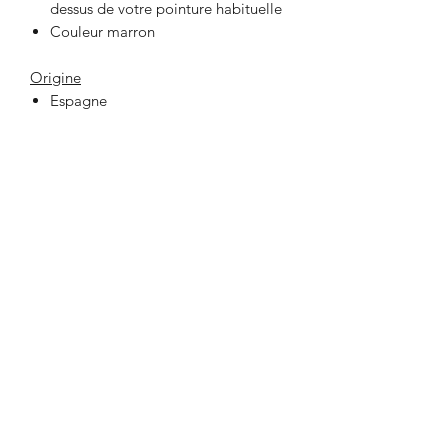
dessus de votre pointure habituelle
Couleur marron
Origine
Espagne
33 Place Jeanne Hachette
60000 BEAUVAIS
lafabrikbvs@gmail.com
03 44 47 03 75
Ouverture de la boutique et contact
Lundi au Samedi