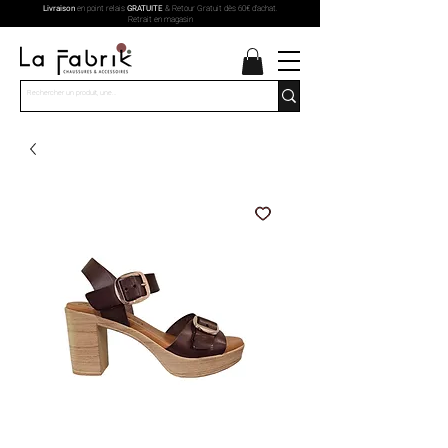
Livraison
en point relais
GRATUITE
& Retour Gratuit dès 60€ d'achat.
Retrait en magasin