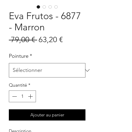
Eva Frutos - 6877
- Marron
Prix
Prix
 79,00 € 
63,20 €
original
promotionnel
Pointure
*
Quantité
*
Ajouter au panier
Description