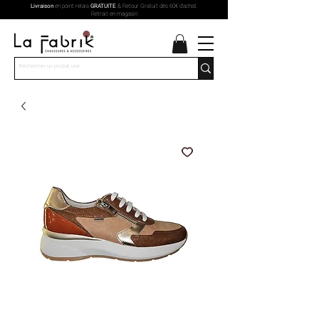
Livraison
en point relais
GRATUITE
& Retour Gratuit dès 60€ d'achat.
Retrait en magasin