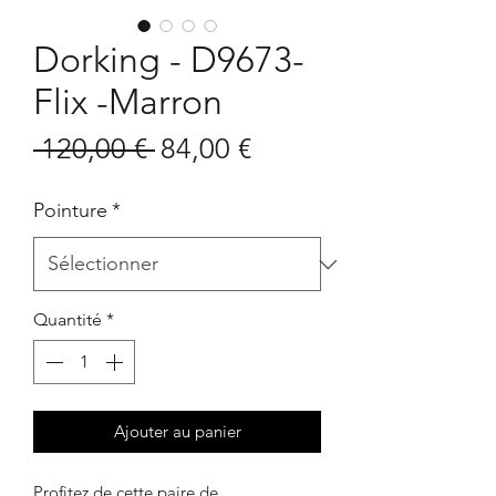
Dorking - D9673-
Flix -Marron
Prix
Prix
 120,00 € 
84,00 €
original
promotionnel
Pointure
*
Quantité
*
Ajouter au panier
Profitez de cette paire de