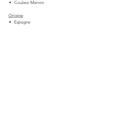
Couleur Marron
Origine
Espagne
33 Place Jeanne Hachette
60000 BEAUVAIS
lafabrikbvs@gmail.com
03 44 47 03 75
Ouverture de la boutique et contact
Lundi au Samedi
10h00 - 19h00