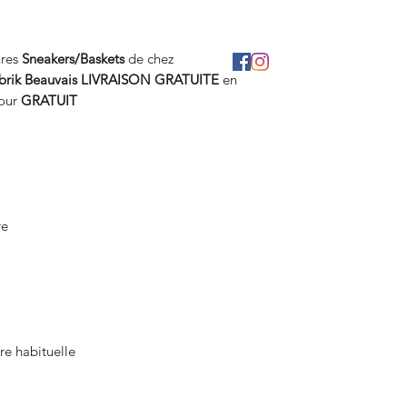
ures
Sneakers/Baskets
de chez
brik Beauvais
LIVRAISON GRATUITE
en
tour
GRATUIT
re
re habituelle