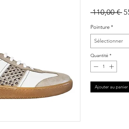
Pr
 110,00 € 
5
or
Pointure
*
Sélectionner
Quantité
*
Ajouter au panier