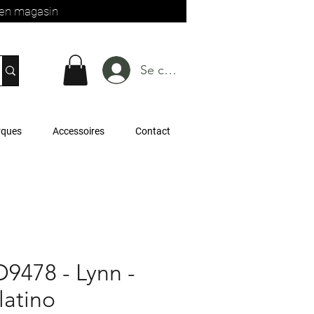
t en magasin
Se connecter
rques
Accessoires
Contact
9478 - Lynn -
latino