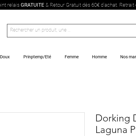
int relais
GRATUITE
& Retour Gratuit dès 60€ d'achat. Retrai
 Doux
Prinptemp/Eté
Femme
Homme
Nos ma
Dorking D
Laguna P