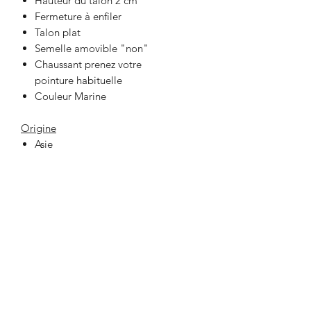
Hauteur du talon 2 cm
Fermeture à enfiler
Talon plat
Semelle amovible "non"
Chaussant prenez votre
pointure habituelle
Couleur Marine
Origine
Asie
33 Place Jeanne Hachette
60000 BEAUVAIS