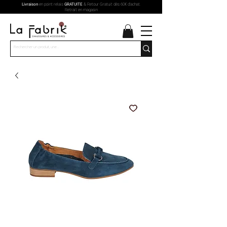
Livraison
en point relais
GRATUITE
& Retour Gratuit dès 60€ d'achat.
Retrait en magasin