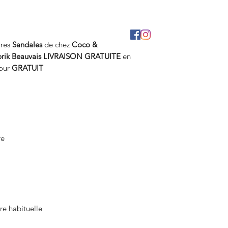
ures
Sandales
de chez
Coco &
rik Beauvais
LIVRAISON GRATUITE
en
tour
GRATUIT
re
re habituelle