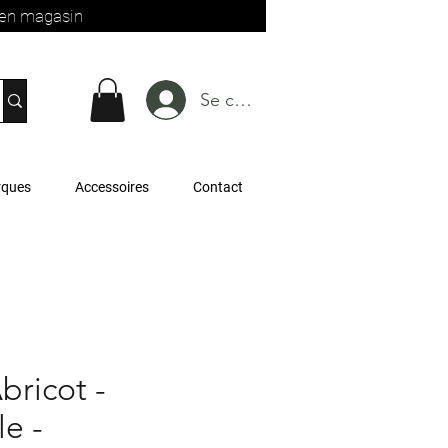
t en magasin
Se connecter
rques
Accessoires
Contact
bricot -
e -