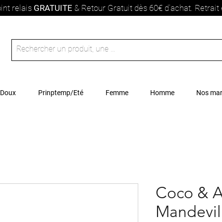
int relais
GRATUITE
& Retour Gratuit dès 60€ d'achat. Retrai
 Doux
Prinptemp/Eté
Femme
Homme
Nos ma
Coco & A
Mandevill