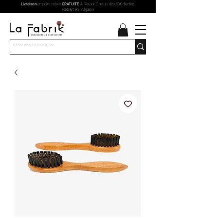
Livraison
en point relais
GRATUITE
& Retour Gratuit dès 60€ d'achat.
Retrait en magasin