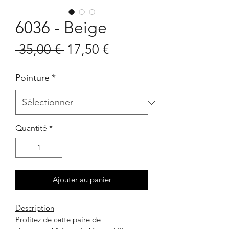
6036 - Beige
Prix
Prix
 35,00 € 
17,50 €
original
promotionnel
Pointure
*
Quantité
*
Ajouter au panier
Description
Profitez de cette paire de