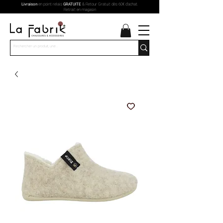
Livraison
en point relais
GRATUITE
& Retour Gratuit dès 60€ d'achat.
Retrait en magasin