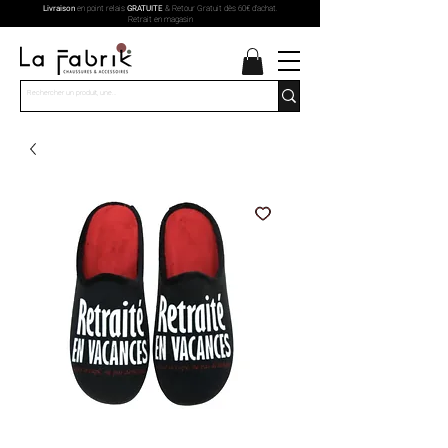
Livraison
en point relais
GRATUITE
& Retour Gratuit dès 60€ d'achat.
Retrait en magasin