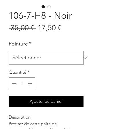
106-7-H8 - Noir
Prix
Prix
 35,00 € 
17,50 €
original
promotionnel
Pointure
*
Quantité
*
Ajouter au panier
Description
Profitez de cette paire de