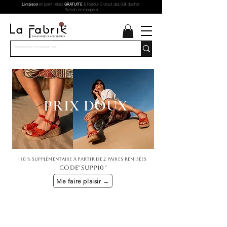
Livraison
en point relais
GRATUITE
& Retour Gratuit dès 60€ d'achat.
Retrait en magasin
PRIX DOUX
- 10 % supplémentaire à partir de 2 paires remisées
code"SUPP10"
Me faire plaisir →