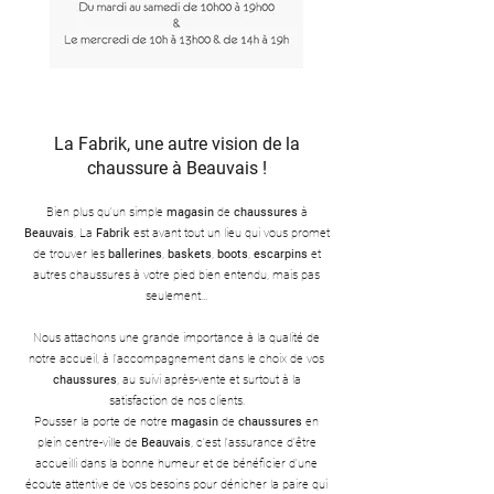
La Fabrik, une autre vision de la
chaussure à Beauvais !
Bien plus qu'un simple
magasin
de
chaussures
à
Beauvais
, La
Fabrik
est avant tout un lieu qui vous promet
de trouver les
ballerines
,
baskets
,
boots
,
escarpins
et
autres chaussures à votre pied bien entendu, mais pas
seulement...
Nous attachons une grande importance à la qualité de
notre accueil, à l'accompagnement dans le choix de vos
chaussures
, au suivi après-vente et surtout à la
satisfaction de nos clients.
Pousser la porte de notre
magasin
de
chaussures
en
plein centre-ville de
Beauvais
, c'est l'assurance d'être
accueilli dans la bonne humeur et de bénéficier d'une
écoute attentive de vos besoins pour dénicher la paire qui